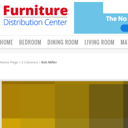
HOME
BEDROOM
DINING ROOM
LIVING ROOM
MA
Home Page
|
2 Columns
|
Bob Miller